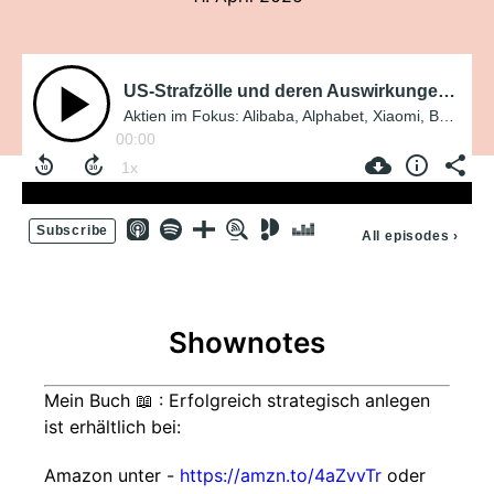
US-Strafzölle und deren Auswirkungen auf Europa, USA und Asien
Aktien im Fokus: Alibaba, Alphabet, Xiaomi, BYD, Adidas, Nike und Tesla
00:00
Subscribe
All episodes
›
Shownotes
Mein Buch 📖 : Erfolgreich strategisch anlegen
ist erhältlich bei:
Amazon unter -
https://amzn.to/4aZvvTr
oder