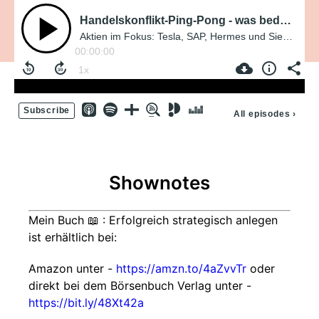
Handelskonflikt-Ping-Pong - was bedeutet das für die Anleger
Aktien im Fokus: Tesla, SAP, Hermes und Siemens Energy
00:00:00
Subscribe
All episodes
›
Shownotes
Mein Buch 📖 : Erfolgreich strategisch anlegen
ist erhältlich bei:
Amazon unter -
https://amzn.to/4aZvvTr
oder
direkt bei dem Börsenbuch Verlag unter -
https://bit.ly/48Xt42a